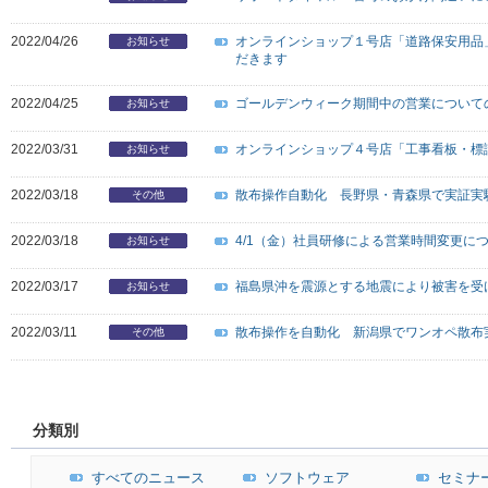
2022/04/26
オンラインショップ１号店「道路保安用品
お知らせ
だきます
2022/04/25
ゴールデンウィーク期間中の営業について
お知らせ
2022/03/31
オンラインショップ４号店「工事看板・標
お知らせ
2022/03/18
散布操作自動化 長野県・青森県で実証実
その他
2022/03/18
4/1（金）社員研修による営業時間変更に
お知らせ
2022/03/17
福島県沖を震源とする地震により被害を受
お知らせ
2022/03/11
散布操作を自動化 新潟県でワンオペ散布
その他
分類別
すべてのニュース
ソフトウェア
セミナ