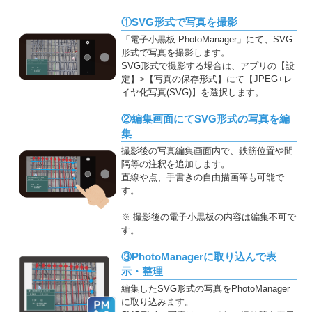
①SVG形式で写真を撮影
「電子小黒板 PhotoManager」にて、SVG
形式で写真を撮影します。
SVG形式で撮影する場合は、アプリの【設
定】>【写真の保存形式】にて【JPEG+レ
イヤ化写真(SVG)】を選択します。
②編集画面にてSVG形式の写真を編
集
撮影後の写真編集画面内で、鉄筋位置や間
隔等の注釈を追加します。
直線や点、手書きの自由描画等も可能で
す。
※ 撮影後の電子小黒板の内容は編集不可で
す。
③PhotoManagerに取り込んで表
示・整理
編集したSVG形式の写真をPhotoManager
に取り込みます。