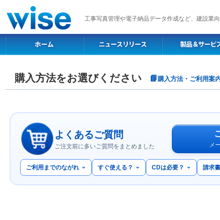
工事写真管理や電子納品データ作成など、建設業向
購入方法をお選びください
📘
購入方法・ご利用案内
よくあるご質問
メ
ご注文前に多いご質問をまとめました
ご利用までのながれ
すぐ使える？
CDは必要？
請求