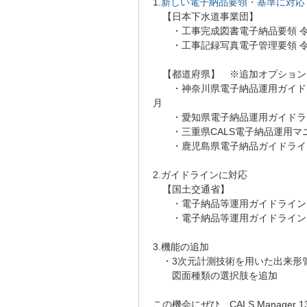
1.
新しい電子納品要領・基準に対応
【日本下水道事業団】
・工事完成図書電子納品要領 令
・工事記録写真電子管理要領 令
【都道府県】 ※追加オプション
・神奈川県電子納品運用ガイドライ
月
・愛知県電子納品運用ガイドライン
・三重県CALS電子納品運用マニ
・鹿児島県電子納品ガイドライン
2.ガイドラインに対応
【国土交通省】
・電子納品等運用ガイドライン【
・電子納品等運用ガイドライン【
3.機能の追加
・3次元計測技術を用いた出来形管
図面種類の選択肢を追加
この機会にぜひ、CALS Manager