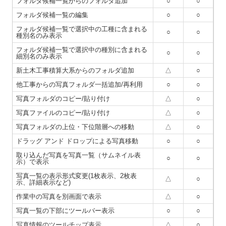
フォルダ候補一覧からのフォルダ追加
○
○
フォルダ候補一覧の編集
○
○
フォルダ候補一覧で選択中の工種に含まれる
○
○
種別名のみ表示
フォルダ候補一覧で選択中の種別に含まれる
○
○
細別名のみ表示
新土木工事積算大系からのフォルダ追加
△
○
他工事からの写真フォルダ一括追加/再利用
○
○
写真フォルダのコピー/貼り付け
△
○
写真ファイルのコピー/貼り付け
△
○
写真フォルダの上位・下位階層への移動
△
○
ドラッグ アンド ドロップによる写真移動
○
○
取り込んだ写真を写真一覧（サムネイル表
○
○
示）で表示
写真一覧の表示形式変更(1枚表示、2枚表
△
○
示、詳細表示など)
作業中の写真を別画面で表示
△
○
写真一覧の下部にツールバー表示
○
○
写真情報のツールチップ表示
△
○