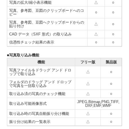
写真の拡大/縮小表示機能
△
○
写真、参考図、豆図のクリップボードへのコ
○
○
ピー
写真、参考図、豆図へクリップボードからの
△
○
貼り付け
CAD データ（SXF 形式）の取り込み
△
○
信憑性チェック結果の表示
○
○
■写真取り込み機能
機能
フリー版
製品版
写真ファイルをドラッグ アンド ドロ
△
○
ップで取り込み
フォルダのドラッグ アンド ドロップ
△
○
で写真を一括取り込み
取り込み済の写真のチェック機能
△
○
JPEG,Bitmap,PNG,TIFF,
取り込み可能画像形式
DXF,EMF,WMF
取り込み時の写真自動振り分け機能
△
○
振り分け結果の一覧表示
△
○