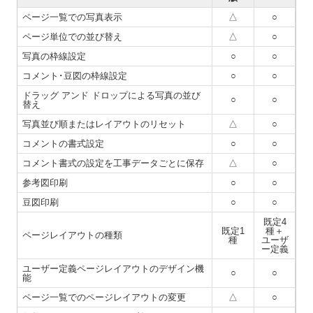
ページ一覧での写真表示
△
○
ページ単位での並び替え
△
○
写真の枠線設定
○
○
コメント･豆図の枠線設定
○
○
ドラッグ アンド ドロップによる写真の並び
○
○
替え
写真並び順またはレイアウトのリセット
△
○
コメントの書式設定
○
○
コメント書式の設定を工事データごとに保存
△
○
参考図印刷
○
○
豆図印刷
○
○
既定4
既定1
種＋
ページレイアウトの種類
種
ユーザ
ー定義
ユーザー定義ページレイアウトのデザイン機
○
○
能
ページ一覧でのページレイアウトの変更
△
○