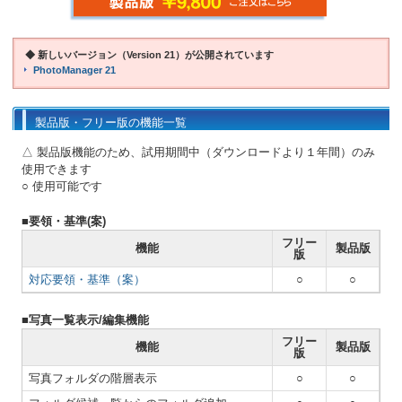
◆ 新しいバージョン（Version 21）が公開されています
PhotoManager 21
製品版・フリー版の機能一覧
△ 製品版機能のため、試用期間中（ダウンロードより１年間）のみ
使用できます
○ 使用可能です
■要領・基準(案)
フリー
機能
製品版
版
対応要領・基準（案）
○
○
■写真一覧表示/編集機能
フリー
機能
製品版
版
写真フォルダの階層表示
○
○