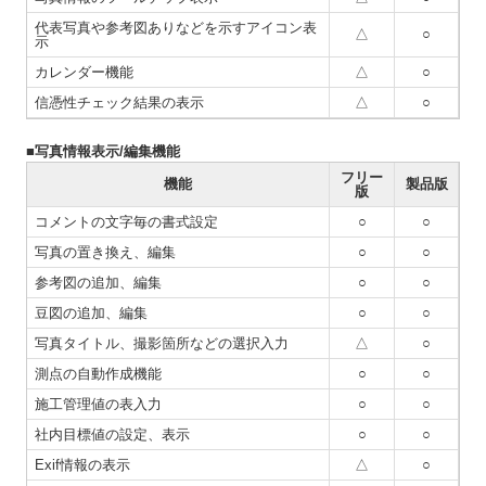
代表写真や参考図ありなどを示すアイコン表
△
○
示
カレンダー機能
△
○
信憑性チェック結果の表示
△
○
■写真情報表示/編集機能
フリー
機能
製品版
版
コメントの文字毎の書式設定
○
○
写真の置き換え、編集
○
○
参考図の追加、編集
○
○
豆図の追加、編集
○
○
写真タイトル、撮影箇所などの選択入力
△
○
測点の自動作成機能
○
○
施工管理値の表入力
○
○
社内目標値の設定、表示
○
○
Exif情報の表示
△
○