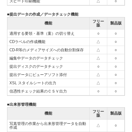
スピード印刷機能
△
○
■提出データの作成／データチェック機能
フリー
機能
製品版
版
適用する要領・基準（案）の切り替え
○
○
CDラベルの作成機能
△
○
CD-R等のメディアサイズへの自動分割保存
△
○
編集中データのデータチェック
△
○
提出ディスクのデータチェック
○
○
提出データにビューアソフト添付
△
○
XSL スタイルシートの出力
△
○
信憑性チェック結果のＣＳＶ出力
○
○
■出来形管理機能
フリー
機能
製品版
版
写真管理の作業から出来形管理データを自動
△
○
作成