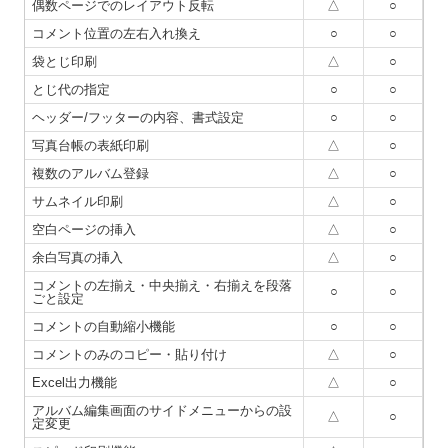
偶数ページでのレイアウト反転
△
○
コメント位置の左右入れ換え
○
○
袋とじ印刷
△
○
とじ代の指定
○
○
ヘッダー/フッターの内容、書式設定
○
○
写真台帳の表紙印刷
△
○
複数のアルバム登録
△
○
サムネイル印刷
△
○
空白ページの挿入
△
○
余白写真の挿入
△
○
コメントの左揃え・中央揃え・右揃えを段落
○
○
ごと設定
コメントの自動縮小機能
○
○
コメントのみのコピー・貼り付け
△
○
Excel出力機能
△
○
アルバム編集画面のサイドメニューからの設
△
○
定変更