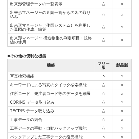
出来形管理データの一覧表示
△
○
出来形マネージャの豆図一覧からの図の取り
△
○
込み
出来形マネージャ（作図システム）を利用し
△
○
た豆図の作成、編集
出来形マネージャ 構造物集の測定項目・規格
△
○
値の使用
■その他の便利な機能
フリー
機能
製品版
版
写真検索機能
○
○
キーワードによる写真のクイック検索機能
△
○
住所コード、発注者コード等のデータを網羅
△
○
CORINS データ取り込み
△
○
TECRIS データ取り込み
△
○
工事データの結合
△
○
工事データの手動・自動バックアップ機能
△
○
バックアップした工事データの復元機能
○
○