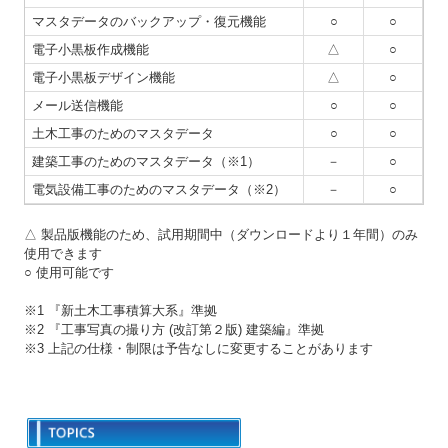
マスタデータのバックアップ・復元機能
○
○
電子小黒板作成機能
△
○
電子小黒板デザイン機能
△
○
メール送信機能
○
○
土木工事のためのマスタデータ
○
○
建築工事のためのマスタデータ（※1）
－
○
電気設備工事のためのマスタデータ（※2）
－
○
△ 製品版機能のため、試用期間中（ダウンロードより１年間）のみ
使用できます
○ 使用可能です
※1 『新土木工事積算大系』準拠
※2 『工事写真の撮り方 (改訂第２版) 建築編』準拠
※3 上記の仕様・制限は予告なしに変更することがあります