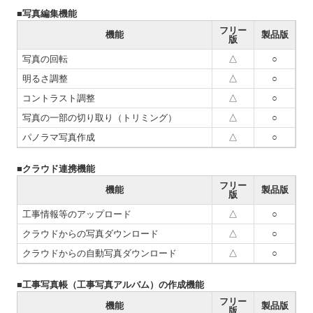
■写真編集機能
フリー
機能
製品版
版
写真の回転
△
○
明るさ調整
△
○
コントラスト調整
△
○
写真の一部の切り取り（トリミング）
△
○
パノラマ写真作成
△
○
■クラウド連携機能
フリー
機能
製品版
版
工事情報等のアップロード
△
○
クラウドからの写真ダウンロード
△
○
クラウドからの自動写真ダウンロード
△
○
■工事写真帳（工事写真アルバム）の作成機能
フリー
機能
製品版
版