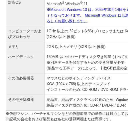
対応OS
®
®
Microsoft
Windows
11
※Microsoft Windows 10 は、2025年
了となっております。
Microsoft Window
ろしくお願い致します。
コンピューターおよ
1GHz 以上の 32ビット(x86) プロセッサまたは 
びプロセッサ
(1GHz 以上 推奨)
メモリ
2GB 以上のメモリ (4GB 以上 推奨)
ハードディスク
160MB 以上のハードディスク空き容量 (すべ
※別途データを保存するための空き容量が必要
(納品する工事データによって、十数GB程度の空
その他必要機器
マウスなどのポインティング デバイス
XGA (1024 x 768) 以上のディスプレイ
インストールのため: CD-ROM / DVD-ROM ド
その他推奨機器
納品書、納品ディスクラベル印刷のため: Window
納品ディスク作成のため: CD-R / DVD-R / BD-
※仮想マシン、バーチャルマシンなどの仮想環境での動作には対応して
※記載の会社名および製品名は各社の登録商標または商標です。