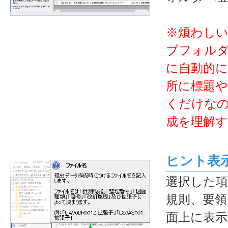
※煩わし
ブフォル
に自動的に
所に標題
くだけな
成を理解
ヒント表
選択した項
規則、要領
面上に表