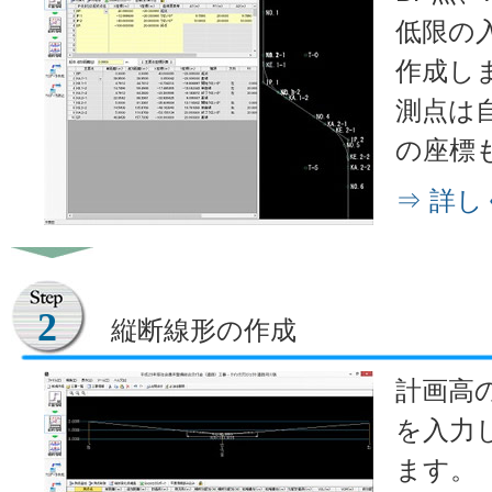
低限の
作成し
測点は
の座標
⇒ 詳
2
縦断線形の作成
計画高
を入力
ます。