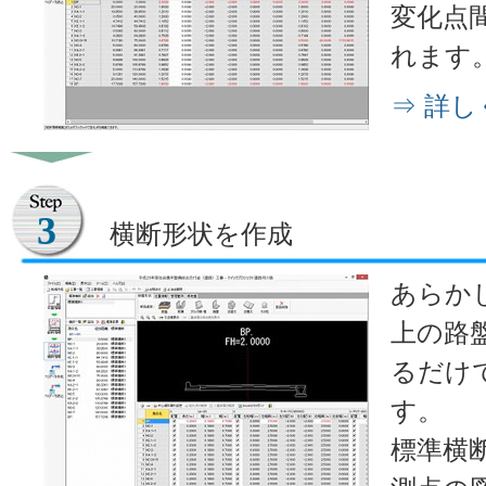
変化点
れます
⇒ 詳
3
横断形状を作成
あらか
上の路
るだけ
す。
標準横