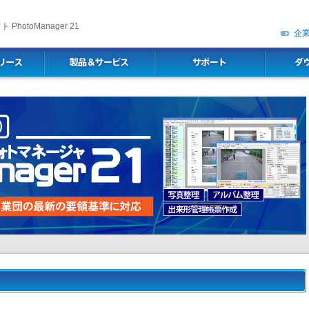
hotoManager 21
企