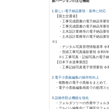
新バージョンの主な機能
1.
新しい電子納品要領・基準に対応
【国土交通省】
・工事完成図書の電子納品等要領 
・工事完成図書の電子納品等要領 
・土木設計業務等の電子納品要領 令
・土木設計業務等の電子納品要領 
※1
・デジタル写真管理情報基準 令和
・営繕工事写真撮影要領 令和5
※1 工事写真・記録写真の電子納
【日本下水道事業団】
・工事記録写真電子管理要領 令和
2.
電子小黒板編集の操作性向上
・複数枚の電子小黒板をまとめて、
・電子小黒板編集画面での処理ス
3.
誤操作防止機能を強化
・フォルダツリーの作業中フォルダ
・アルバム編集中に工種区分フォル