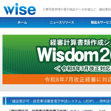
工事写真管理や電子納品データ作成など、建設業向
「建設業許可・経営事項審査電子申請システム（JCIP）」用申請