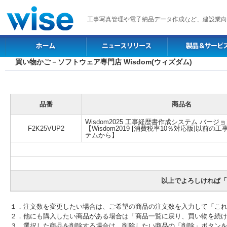
工事写真管理や電子納品データ作成など、建設業向
買い物かご－ソフトウェア専門店 Wisdom(ウィズダム)
品番
商品名
Wisdom2025 工事経歴書作成システム バージ
F2K25VUP2
【Wisdom2019 [消費税率10％対応版]以前
テムから】
以上でよろしければ「
１．注文数を変更したい場合は、ご希望の商品の注文数を入力して「こ
２．他にも購入したい商品がある場合は「商品一覧に戻り、買い物を続
３．選択した商品を削除する場合は、削除したい商品の「削除」ボタン