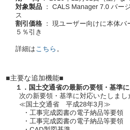
対象製品
： CALS Manager 7.
ス
割引価格
： 現ユーザー向けに本体バ
５％引き
詳細は
こちら
。
■主要な追加機能■
１．国土交通省の最新の要領・基準に
次の新要領・基準に対応いたしまし
≪国土交通省 平成28年3月≫
・工事完成図書の電子納品等要領
・工事完成図書の電子納品等要領 
・CAD製図基準