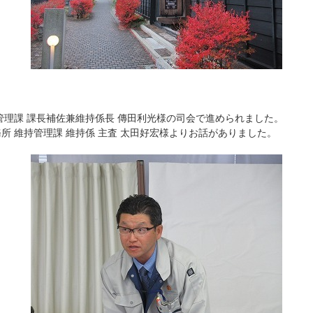
管理課 課長補佐兼維持係長 傳田利光様の司会で進められました。
所 維持管理課 維持係 主査 太田好宏様よりお話がありました。