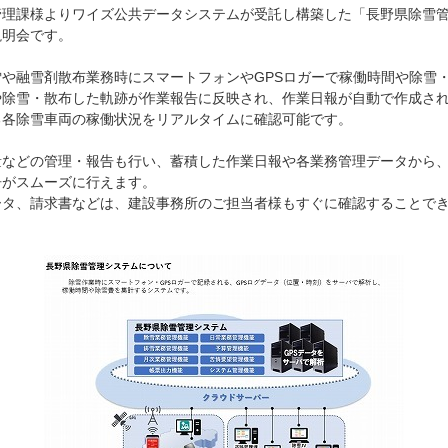
管理課様よりワイズ公共データシステムが受託し構築した「長野県除雪
説明会です。
や融雪剤散布業務時にスマートフォンやGPSロガーで稼働時間や除雪
や除雪・散布した軌跡が作業報告に反映され、作業日報が自動で作成さ
る各除雪車両の稼働状況をリアルタイムに確認可能です。
量などの管理・報告も行い、蓄積した作業日報や各業務管理データから
告がスムーズに行えます。
ータ、請求書などは、建設事務所のご担当者様もすぐに確認することで