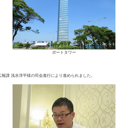
ポートタワー
広報課 浅水淳平様の司会進行により進められました。