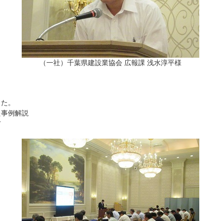
（一社）千葉県建設業協会 広報課 浅水淳平様
した。
た事例解説
方