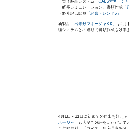
・電子納品システム
「CALSマネージ
・経審シミュレーション、書類作成
「
・経審評点閲覧
「経審トレンド5」
新製品
「出来形マネージャ3.0」
は2月
理システムとの連動で書類作成も効率
4月1日～21日に初めての届出を迎え
ネージャ」
も大変ご好評をいただいて
半年間無料、「ワイズ 住宅瑕疵保険