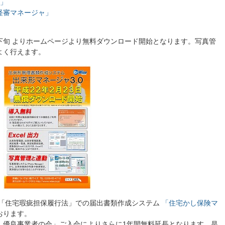
ャ」
経審マネージャ」
下旬 よりホームページより無料ダウンロード開始となります。写真管
よく行えます。
る「住宅瑕疵担保履行法」での届出書類作成システム
「住宅かし保険マ
おります。
 優良事業者の会」ご入会によりさらに1年間無料延長となります。是