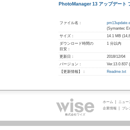
PhotoManager 13 アップデ
ファイル名：
pm13update.
(Symantec
サイズ：
14.1 MB (14
ダウンロード時間の
1 分以内
目安：
更新日：
2018/12/04
バージョン：
Ver.13.0.83
【更新情報】：
Readme.txt
ホーム
ニュー
企業情報
プレ
株式会社ワイズ